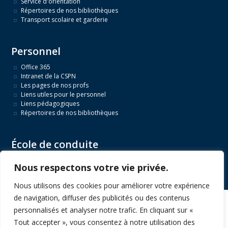
Service d'orientation
Répertoires de nos bibliothèques
Transport scolaire et garderie
Personnel
Office 365
Intranet de la CSPN
Les pages de nos profs
Liens utiles pour le personnel
Liens pédagogiques
Répertoires de nos bibliothèques
École de conduite
L'école de conduite
Nous respectons votre vie privée.
Détails du cours
L'équipe
Nous utilisons des cookies pour améliorer votre expérience
Règles de confidentialité
de navigation, diffuser des publicités ou des contenus
personnalisés et analyser notre trafic. En cliquant sur «
Tout accepter », vous consentez à notre utilisation des